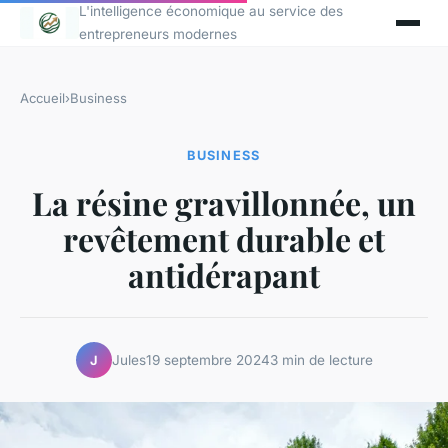
L'intelligence économique au service des
entrepreneurs modernes
Accueil
›
Business
BUSINESS
La résine gravillonnée, un
revêtement durable et
antidérapant
Jules
19 septembre 2024
3 min de lecture
J