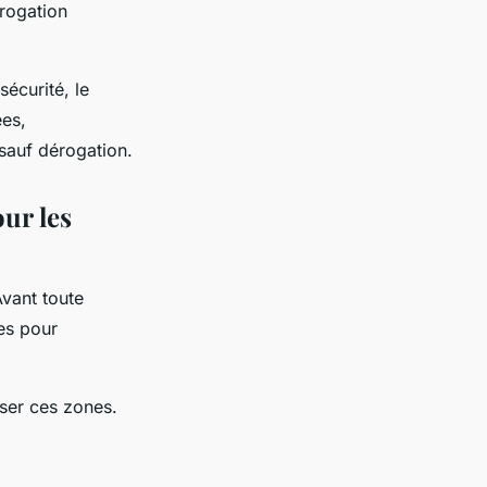
rogation
sécurité, le
ées,
 sauf dérogation.
our les
Avant toute
ues pour
ser ces zones.