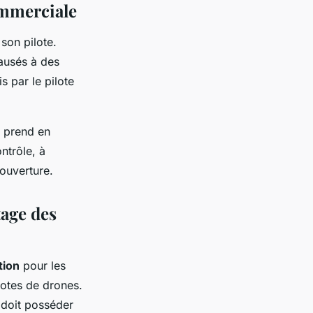
commerciale
 son pilote.
causés à des
s par le pilote
i prend en
ontrôle, à
couverture.
tage des
tion
pour les
lotes de drones.
e doit posséder