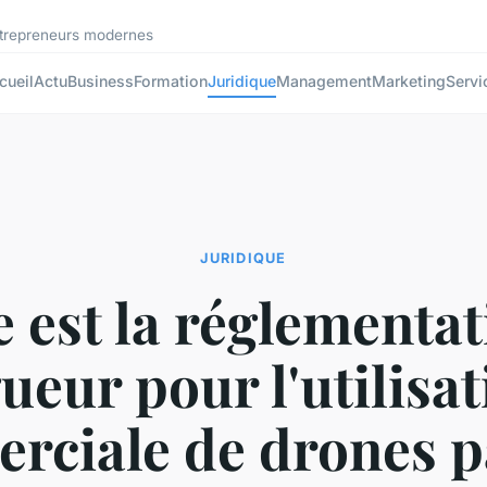
ntrepreneurs modernes
cueil
Actu
Business
Formation
Juridique
Management
Marketing
Servi
JURIDIQUE
e est la réglementat
ueur pour l'utilisa
rciale de drones p