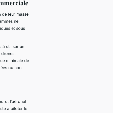
ommerciale
on de leur masse
grammes ne
fiques et sous
à utiliser un
 drones,
ance minimale de
mées ou non
ord, l’aéronef
te à piloter le