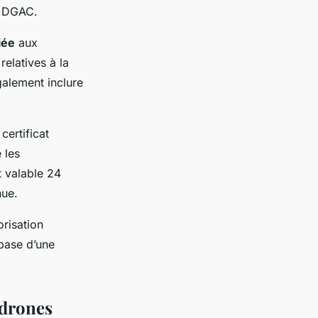
a DGAC.
iée
aux
elatives à la
également inclure
certificat
 les
t valable 24
nue.
orisation
 base d’une
 drones