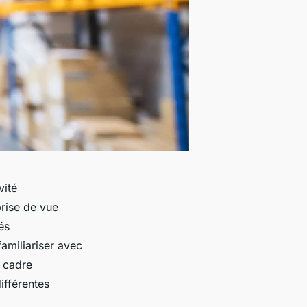
vité
prise de vue
és
familiariser avec
s cadre
ifférentes