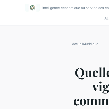
L'intelligence économique au service des e
Ac
Accueil
›
Juridique
Quell
vig
comme