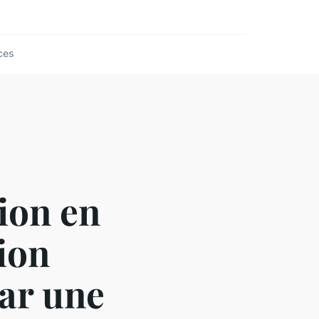
ces
ion en
tion
ar une