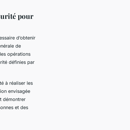
curité pour
essaire d’obtenir
énérale de
des opérations
ité définies par
é à réaliser les
tion envisagée
oit démontrer
rsonnes et des