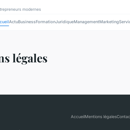
ntrepreneurs modernes
cueil
Actu
Business
Formation
Juridique
Management
Marketing
Servi
s légales
Accueil
Mentions légales
Contac