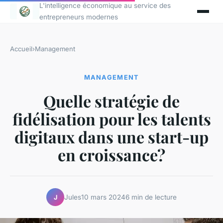
L'intelligence économique au service des
entrepreneurs modernes
Accueil
›
Management
MANAGEMENT
Quelle stratégie de
fidélisation pour les talents
digitaux dans une start-up
en croissance?
Jules
10 mars 2024
6 min de lecture
J