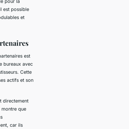
lé pour la
l est possible
dulables et
artenaires
artenaires est
nce bureaux avec
stisseurs. Cette
es actifs et son
it directement
e montre que
ns
nt, car ils