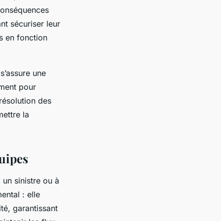
s conséquences
nt sécuriser leur
s en fonction
e s’assure une
ement pour
résolution des
ettre la
quipes
 un sinistre ou à
ental : elle
ité, garantissant