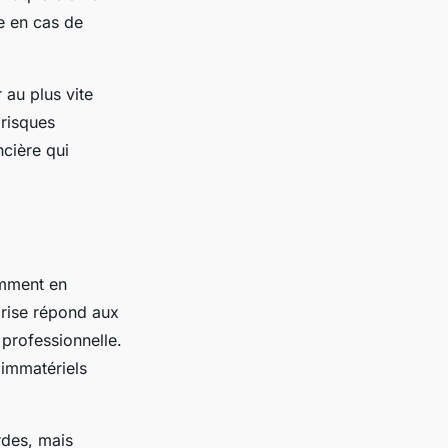
e en cas de
au plus vite
 risques
ncière qui
amment en
prise répond aux
 professionnelle.
 immatériels
rdes, mais