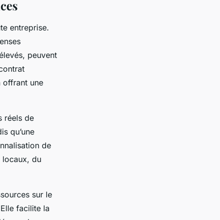
nces
te entreprise.
penses
 élevés, peuvent
contrat
 offrant une
s réels de
dis qu’une
nnalisation de
s locaux, du
sources sur le
le facilite la