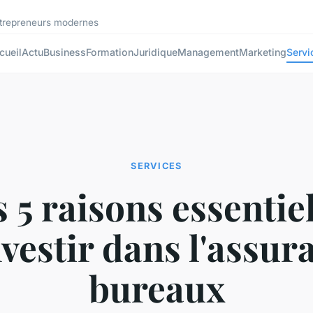
ntrepreneurs modernes
cueil
Actu
Business
Formation
Juridique
Management
Marketing
Servi
SERVICES
 5 raisons essentie
nvestir dans l'assur
bureaux