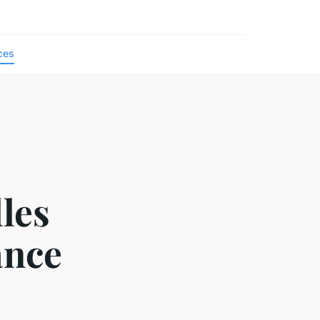
ces
lles
ance