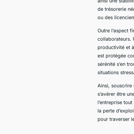
ainsi une stabil
de trésorerie n
ou des licencie
Outre l’aspect fi
collaborateurs. 
productivité et
est protégée con
sérénité s’en tr
situations stres
Ainsi, souscrir
s’avérer être un
l’entreprise tou
la perte d’exploi
pour traverser l