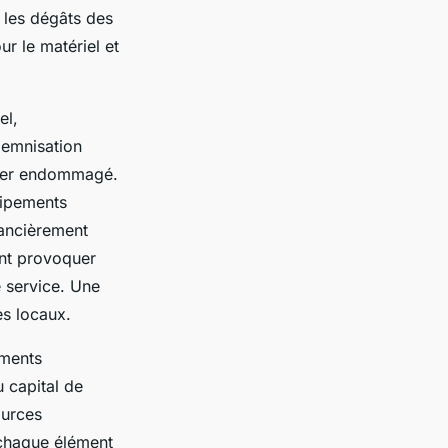
t les dégâts des
ur le matériel et
el,
demnisation
lier endommagé.
uipements
nancièrement
ent provoquer
e service. Une
es locaux.
ements
u capital de
ources
e chaque élément