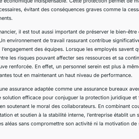
ité économique indispensable. Cette protection permet de mai
écessaires, évitant des conséquences graves comme la cessat
ments.
nancier, il est tout aussi important de préserver le bien-être
Un environnement de travail rassurant contribue significativ
 à l’engagement des équipes. Lorsque les employés savent qu
tre les risques pouvant affecter ses ressources et sa continu
ouve renforcée. En effet, un personnel serein est plus à mêm
santes tout en maintenant un haut niveau de performance.
e une assurance adaptée comme une assurance bureaux avec
e solution efficace pour conjuguer la protection juridique et
t en soutenant le moral des collaborateurs. En combinant co
tation et soutien à la stabilité interne, l’entreprise établit un
es aléas sans compromettre son activité ni la motivation de