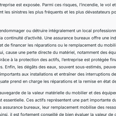
reprise est exposée. Parmi ces risques, l’incendie, le vol e
t les sinistres les plus fréquents et les plus dévastateurs po
 endommager ou détruire intégralement un local professionn
a continuité d’activité. Une assurance bureaux offre une in
et de financer les réparations ou le remplacement du mobi
 lui, cause une perte directe du matériel, notamment des éq
râce à la protection des actifs, l’entreprise est protégée fi
es. Enfin, les dégâts des eaux, souvent sous-estimés, peuv
ortants aux installations et entraîner des interruptions d
uate prend en charge les réparations et la remise en état d
 sauvegarde de la valeur matérielle du mobilier et des équip
t essentielle. Ces actifs représentent une part importante d
ans assurance bureaux, leur remplacement mobilise des ress
insi, il est fortement conseillé de bien évaluer la valeur d