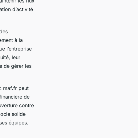
ntenir les flux
ion d’activité
 des
ement à la
e l’entreprise
ité, leur
e de gérer les
 maf.fr peut
 financière de
uverture contre
 socle solide
 ses équipes.