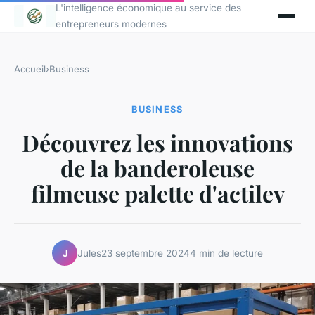
L'intelligence économique au service des
entrepreneurs modernes
Accueil
›
Business
BUSINESS
Découvrez les innovations
de la banderoleuse
filmeuse palette d'actilev
Jules
23 septembre 2024
4 min de lecture
J