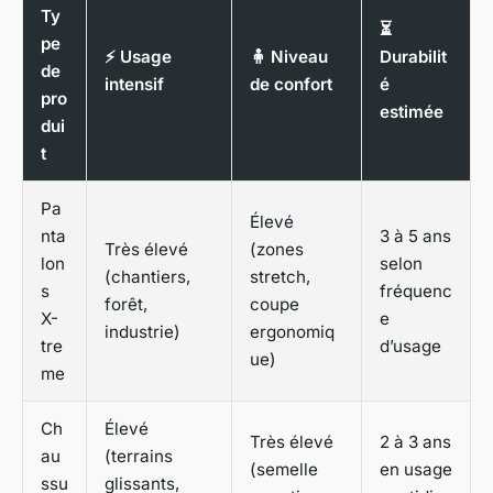
Ty
⏳
pe
⚡ Usage
🧍 Niveau
Durabilit
de
intensif
de confort
é
pro
estimée
dui
t
Pa
Élevé
nta
3 à 5 ans
Très élevé
(zones
lon
selon
(chantiers,
stretch,
s
fréquenc
forêt,
coupe
X-
e
industrie)
ergonomiq
tre
d’usage
ue)
me
Ch
Élevé
Très élevé
2 à 3 ans
au
(terrains
(semelle
en usage
ssu
glissants,