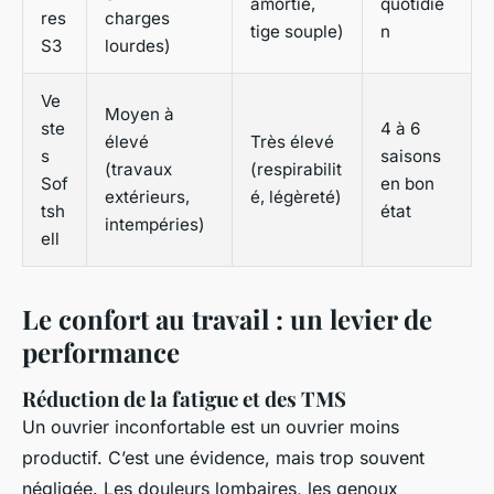
amortie,
quotidie
res
charges
tige souple)
n
S3
lourdes)
Ve
Moyen à
ste
4 à 6
élevé
Très élevé
s
saisons
(travaux
(respirabilit
Sof
en bon
extérieurs,
é, légèreté)
tsh
état
intempéries)
ell
Le confort au travail : un levier de
performance
Réduction de la fatigue et des TMS
Un ouvrier inconfortable est un ouvrier moins
productif. C’est une évidence, mais trop souvent
négligée. Les douleurs lombaires, les genoux