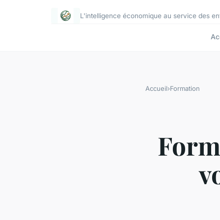
L'intelligence économique au service des e
Ac
Accueil
›
Formation
Forma
v