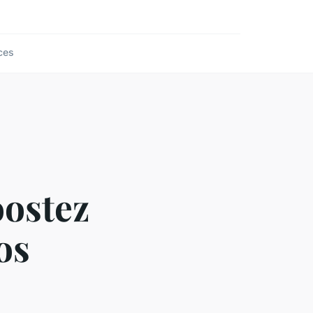
ces
oostez
os