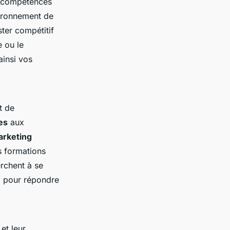
es compétences
ironnement de
ster compétitif
e ou le
ainsi vos
t de
es
aux
rketing
s formations
erchent à se
l pour répondre
et leur