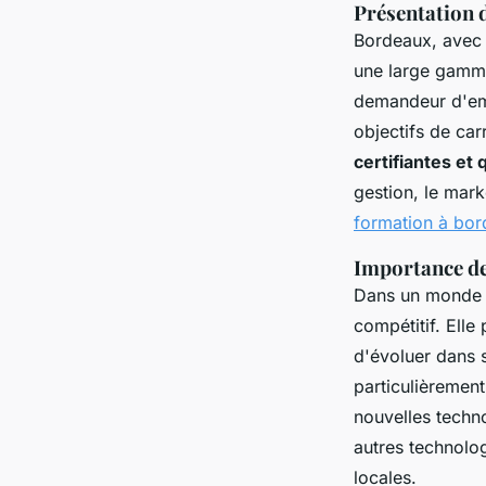
Présentation 
Bordeaux, avec 
une large gam
demandeur d'emp
objectifs de ca
certifiantes et 
gestion, le mark
formation à bo
Importance de
Dans un monde e
compétitif. Ell
d'évoluer dans 
particulièremen
nouvelles techn
autres technolo
locales.