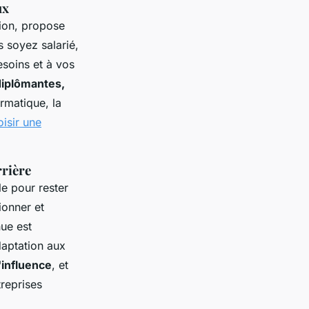
ux
ion, propose
 soyez salarié,
esoins et à vos
diplômantes,
rmatique, la
isir une
rrière
le pour rester
ionner et
ue est
daptation aux
'influence
, et
reprises