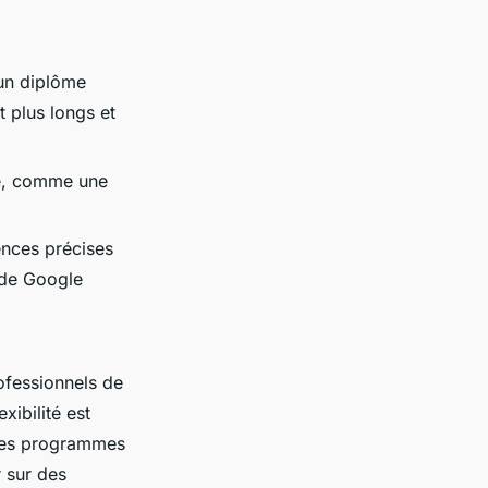
un diplôme
 plus longs et
que, comme une
ences précises
e de Google
ofessionnels de
xibilité est
 Les programmes
 sur des