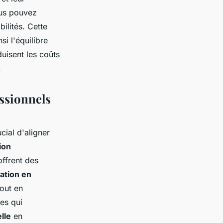
ous pouvez
ilités. Cette
si l'équilibre
duisent les coûts
.
essionnels
cial d'aligner
ion
offrent des
ation en
tout en
es qui
lle
en