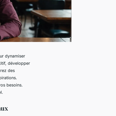
ur dynamiser
itif, développer
vrez des
irations.
vos besoins.
l.
aux