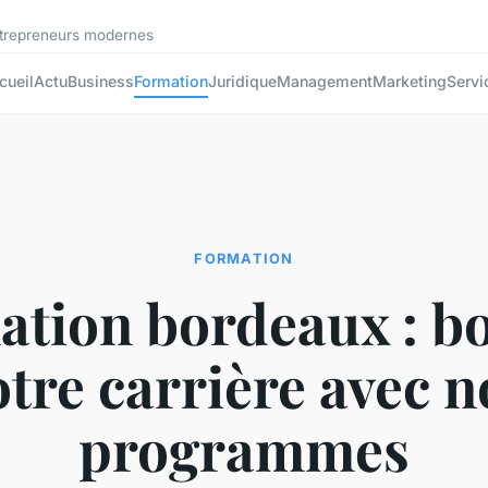
ntrepreneurs modernes
cueil
Actu
Business
Formation
Juridique
Management
Marketing
Servi
FORMATION
tion bordeaux : b
otre carrière avec n
programmes