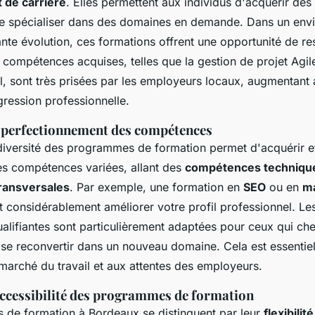
de carrière
. Elles permettent aux individus d'acquérir d
se spécialiser dans des domaines en demande. Dans un env
ante évolution, ces formations offrent une opportunité de re
s compétences acquises, telles que la gestion de projet Agil
l, sont très prisées par les employeurs locaux, augmentant 
ression professionnelle.
t perfectionnement des compétences
diversité des programmes de formation permet d'acquérir e
es compétences variées, allant des
compétences techniqu
ransversales
. Par exemple, une formation en
SEO
ou en
ma
 considérablement améliorer votre profil professionnel. Le
qualifiantes sont particulièrement adaptées pour ceux qui ch
à se reconvertir dans un nouveau domaine. Cela est essentie
marché du travail et aux attentes des employeurs.
 accessibilité des programmes de formation
de formation à Bordeaux se distinguent par leur
flexibilité