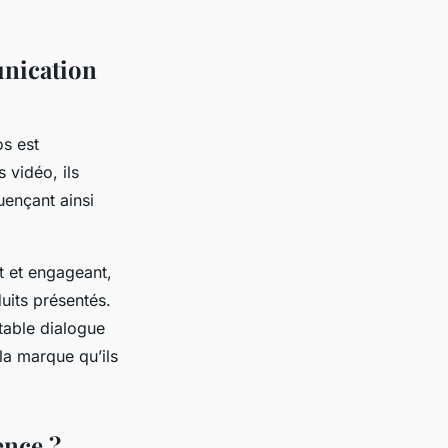
unication
s est
 vidéo, ils
luençant ainsi
t et engageant,
uits présentés.
table dialogue
la marque qu’ils
ence ?