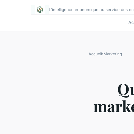
L'intelligence économique au service des e
Ac
Accueil
›
Marketing
Qu
marke