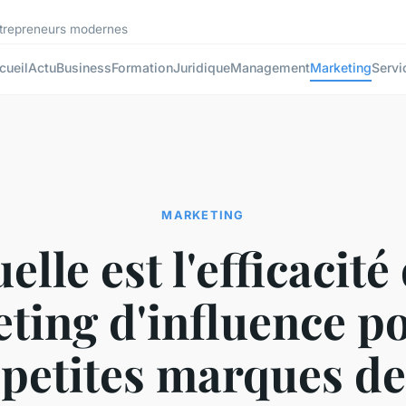
ntrepreneurs modernes
cueil
Actu
Business
Formation
Juridique
Management
Marketing
Servi
MARKETING
elle est l'efficacité
ting d'influence po
petites marques de