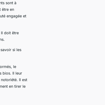
nts sont à
t être en
auté engagée et
Il doit être
ns.
savoir si les
ormés, le
bios. Il leur
otoriété. Il est
ent en tirer le