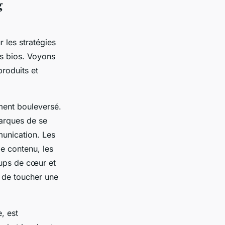
g
 les stratégies
es bios. Voyons
roduits et
ment bouleversé.
arques de se
unication. Les
de contenu, les
oups de cœur et
s de toucher une
, est