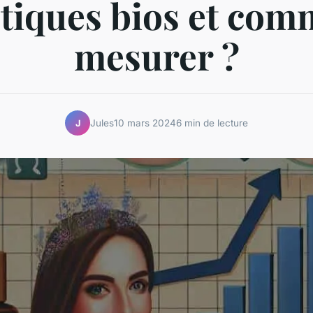
iques bios et com
mesurer ?
Jules
10 mars 2024
6 min de lecture
J