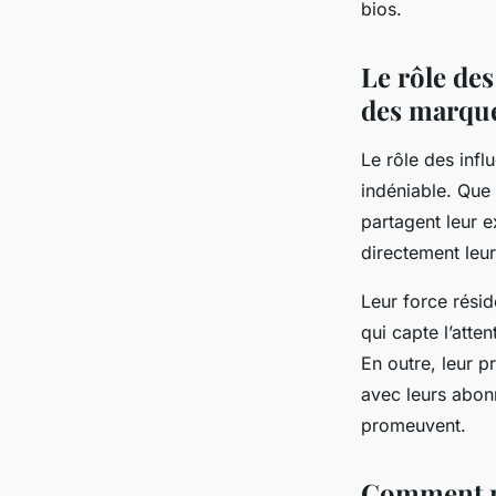
bios.
Le rôle de
des marqu
Le rôle des inf
indéniable. Que 
partagent leur ex
directement le
Leur force résid
qui capte l’atte
En outre, leur 
avec leurs abon
promeuvent.
Comment me